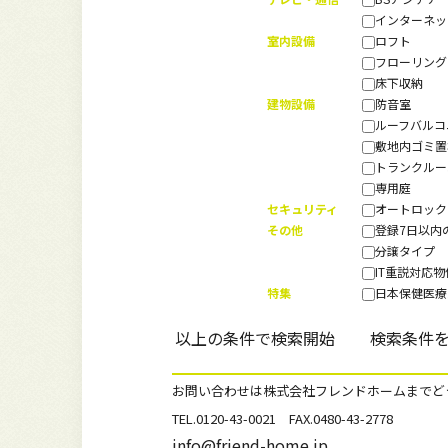
インターネ
室内設備
ロフト
フローリン
床下収納
建物設備
防音室
ルーフバル
敷地内ゴミ
トランクル
専用庭
セキュリティ
オートロッ
その他
登録7日以内
分譲タイプ
IT重説対応
特集
日本保健医療
お問い合わせは株式会社フレンドホームまでど
TEL.0120-43-0021 FAX.0480-43-2778
info@friend-home.jp