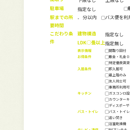
駐車場
駅までの所
分以内
バス便を利
要時間
こだわり条
建物構造
件
LDK○畳以上
表示情報
間取り図付
お得条件
敷金・礼金
特定優良賃
入居条件
即入居可
最上階のみ
友人同士可
事務所利用
キッチン
ガスコンロ
カウンター
ディスポー
バス・トイレ
バス・トイ
追い焚き
浴室乾燥機
テレビ・通信
BSアンテナ