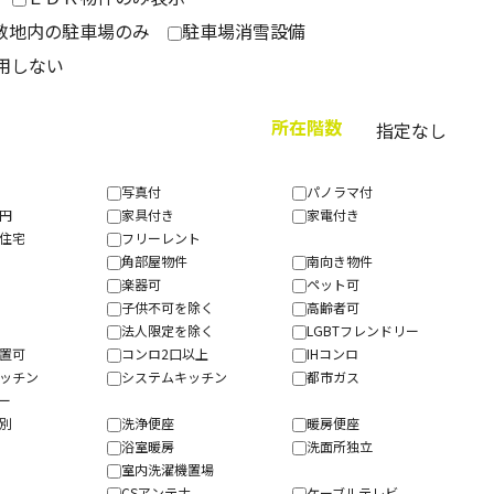
敷地内の駐車場のみ
駐車場消雪設備
用しない
所在階数
写真付
パノラマ付
０円
家具付き
家電付き
貸住宅
フリーレント
角部屋物件
南向き物件
楽器可
ペット可
子供不可を除く
高齢者可
可
法人限定を除く
LGBTフレンドリー
設置可
コンロ2口以上
IHコンロ
キッチン
システムキッチン
都市ガス
ザー
レ別
洗浄便座
暖房便座
浴室暖房
洗面所独立
室内洗濯機置場
CSアンテナ
ケーブルテレビ