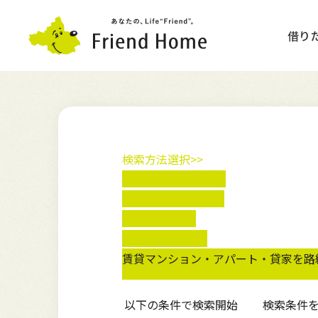
借り
賃貸物件検索
数字で見るフレンドホーム
一戸建て
ネットでかんたん売却査定
検索方法選択>>
Q&A
管理委託の流れ
新規会員登録
売却コラム
路線・駅名
から検索
市区町村名
から検索
賃貸経営コラム
売買コラム
不動産を高く売却する5つの
マップ
検索
学区
から検索
賃貸マンション・アパート・貸家を路
資料請求