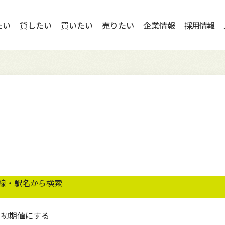
たい
貸したい
買いたい
売りたい
企業情報
採用情報
フレンドホームの想い
入居者様サービス
選ばれる理由
マンション
売却相談
代表挨拶
公式キャラクター
賃貸コラム
オーナーの声
ログイン
購入希望者一覧
行動指針
方法
店舗案内
セミナー情報
売却相談
SDGsへの取り組
線・駅名から検索