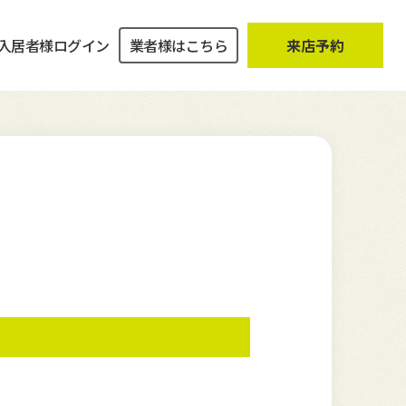
入居者様ログイン
業者様はこちら
来店予約
ZEROチンタイ
空室対策事例
土地
売却までの流れ
企業理念
入居者様ログイン
専門家との連携
初めての住まい探しセミナー
成約事例
会社概要
み
相談する
お客様の声