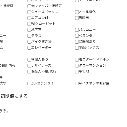
ット接続可
光ファイバー接続可
シューズボックス
オール電化
グ
エアコン付
床暖房
WIクローゼット
地下室
バルコニー
コニー
テラス
ベランダ
置場
バイク置き場
駐輪場あり
ーム
エレベーター
宅配ボックス
ク
管理人あり
モニター付ドアホン
の最新情報
デザイナーズ
タワーマンション
保証人不要/代行
平坦地
物件
大学
ZEROチンタイ
今イチオシのお部屋
うぞ。
5万円以下