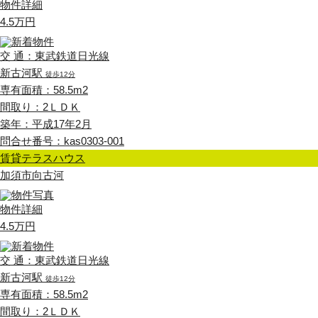
物件詳細
4.5万円
入居者様ログイン
交 通：東武鉄道日光線
新古河駅
徒歩12分
業者様はこちら
専有面積：58.5m2
間取り：2ＬＤＫ
築年：平成17年2月
問合せ番号：kas0303-001
来店予約
お問い合わせ
賃貸テラスハウス
加須市向古河
0120-43-0021
物件詳細
4.5万円
交 通：東武鉄道日光線
新古河駅
徒歩12分
専有面積：58.5m2
間取り：2ＬＤＫ