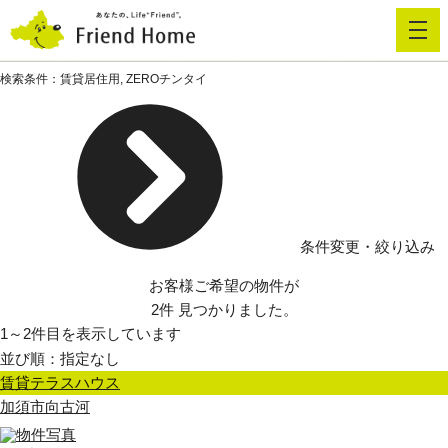
検索条件：
賃貸居住用, ZEROチンタイ
借りたい
貸したい
買いたい
条件変更・絞り込み
お客様ご希望の物件が
売りたい
2
件
見つかりました。
1
～
2
件目を表示しています
企業情報
賃貸テラスハウス
加須市向古河
採用情報