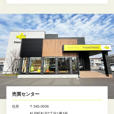
売買センター
住所
〒345-0036
杉戸町杉戸7丁目1番3号