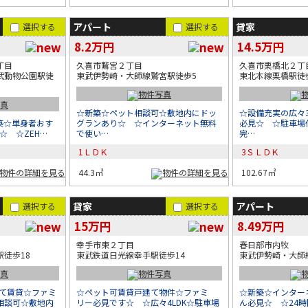
アパート
貸家
選択する
選択する
8.2万円
14.5万円
丁目
久喜市鷲宮２丁目
久喜市栗橋北２丁
武動物公園駅徒
東武伊勢崎・大師線鷲宮駅徒歩5
東北本線栗橋駅徒歩
☆新築☆ペット相談可☆敷地内にドッ
☆設備充実の広々3
新築☆単身者おす
グランあり☆ ☆インターネット無料
必見☆ ☆駐車場
☆ ☆ZEH…
で使い…
完…
1ＬＤＫ
3ＳＬＤＫ
44.3㎡
102.67㎡
貸家
アパート
選択する
選択する
15万円
8.49万円
幸手市東２丁目
春日部市内牧
徒歩18
東武鉄道日光線幸手駅徒歩14
東武伊勢崎・大師
建て賃貸☆ファミ
☆ペット可賃貸戸建て物件☆ファミ
☆新築☆インター
相談可☆敷地内
リー必見です☆ ☆広々4LDK☆駐車場
ん必見☆ ☆24