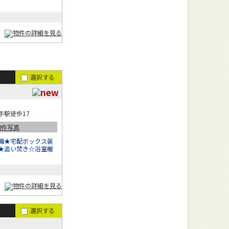
選択する
手駅徒歩17
備★宅配ボックス装
★追い焚き☆浴室暖
選択する