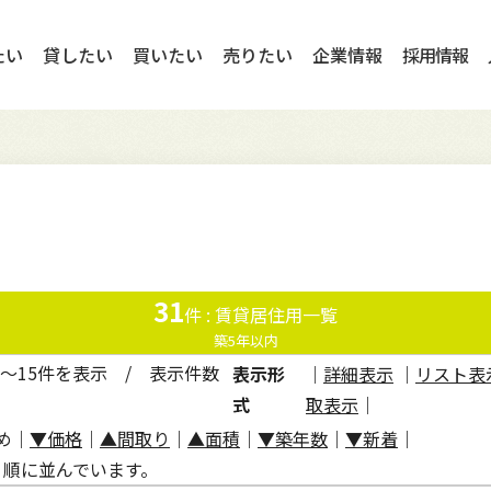
たい
貸したい
買いたい
売りたい
企業情報
採用情報
フレンドホームの想い
入居者様サービス
選ばれる理由
マンション
売却相談
代表挨拶
公式キャラクター
賃貸コラム
オーナーの声
ログイン
購入希望者一覧
行動指針
31
件 : 賃貸居住用一覧
方法
店舗案内
セミナー情報
売却相談
SDGsへの取り組
築5年以内
1～15件
を表示 /
表示件数
表示形
｜
詳細表示
｜
リスト表
式
取表示
｜
め
｜
▼価格
｜
▲間取り
｜
▲面積
｜
▼築年数
｜
▼新着
｜
順に並んでいます。