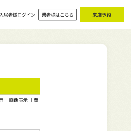
入居者様ログイン
業者様はこちら
来店予約
ZEROチンタイ
空室対策事例
土地
売却までの流れ
企業理念
入居者様ログイン
専門家との連携
初めての住まい探しセミナー
成約事例
会社概要
み
相談する
お客様の声
示
｜画像表示 ｜
間