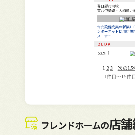
春日部市内牧
東武伊勢崎・大師線北春
☆☆設備充実の新築1L
ンターネット使用料無
ス ☆…
2ＬＤＫ
53.9㎡
1
2
3
次の15
1
件目～
15
件
店舗
フレンドホームの