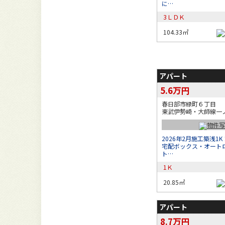
に…
3ＬＤＫ
104.33㎡
アパート
5.6万円
春日部市緑町６丁目
東武伊勢崎・大師線一ノ
2026年2月施工築浅1
宅配ボックス・オート
ト…
1Ｋ
20.85㎡
アパート
8.7万円