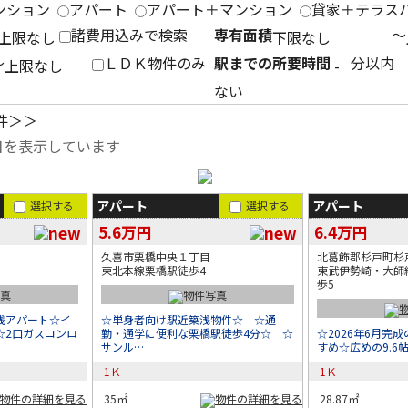
ンション
アパート
アパート＋マンション
貸家＋テラス
諸費用込みで検索
専有面積
～
～
ＬＤＫ物件のみ
駅までの所要時間
分以
ない
件＞＞
目を表示しています
アパート
アパート
選択する
選択する
5.6万円
6.4万円
久喜市栗橋中央１丁目
北葛飾郡杉戸町杉
東北本線栗橋駅徒歩4
東武伊勢崎・大師
歩5
浅アパート☆イ
☆単身者向け駅近築浅物件☆ ☆通
☆2口ガスコンロ
勤・通学に便利な栗橋駅徒歩4分☆ ☆
☆2026年6月完
サンル…
すめ☆広めの9.6
1Ｋ
1Ｋ
35㎡
28.87㎡