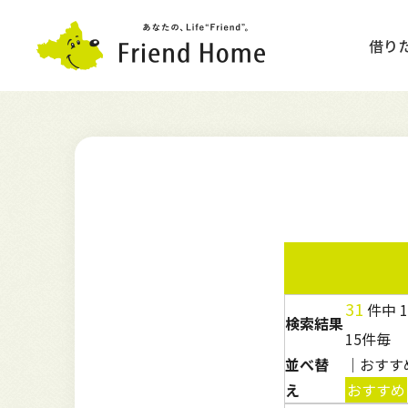
借り
賃貸物件検索
数字で見るフレンドホーム
一戸建て
ネットでかんたん売却査定
Q&A
管理委託の流れ
新規会員登録
売却コラム
賃貸経営コラム
売買コラム
不動産を高く売却する5つの
31
件中
検索結果
資料請求
並べ替
｜おすす
え
おすすめ