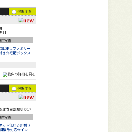
選択する
目
11
SLDK☆ファミリー
付き☆宅配ボックス
選択する
線北春日部駅徒歩17
ネット無料☆新婚さ
時間緊急対応☆イン