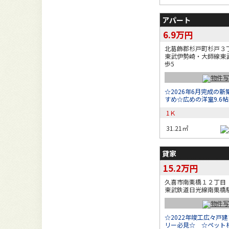
アパート
6.9万円
北葛飾郡杉戸町杉戸３
東武伊勢崎・大師線東
歩5
☆2026年6月完成の
すめ☆広めの洋室9.6帖
1Ｋ
31.21㎡
貸家
15.2万円
久喜市南栗橋１２丁目
東武鉄道日光線南栗橋駅
☆2022年竣工広々戸
リー必見☆ ☆ペット