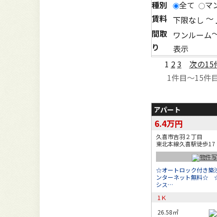
種別
全て
マ
賃料
～
間取
り
表示
1
2
3
次の15
1
件目～
15
件
アパート
6.4万円
久喜市吉羽２丁目
東北本線久喜駅徒歩17
☆オートロック付き築
ンターネット無料☆ 
シス…
1Ｋ
26.58㎡