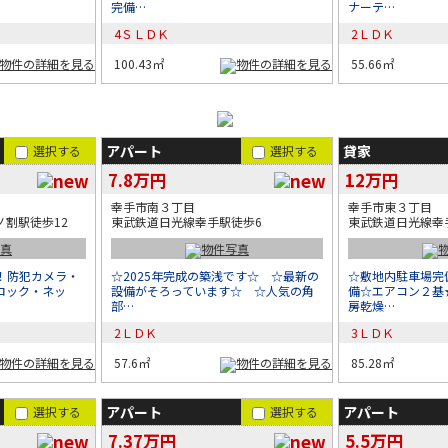
完備…
ナーテ…
4ＳＬＤＫ
2ＬＤＫ
100.43㎡
55.66㎡
アパート
貸家
選択する
選択する
7.8万円
12万円
幸手市南３丁目
幸手市東３丁目
割駅徒歩12
東武鉄道日光線幸手駅徒歩6
東武鉄道日光線幸
K！防犯カメラ・
☆2025年完成の築浅です☆ ☆最新の
☆敷地内駐車場完
ロック・ネッ
設備がそろっています☆ ☆人気の角
備☆エアコン２基
部…
房乾燥…
2ＬＤＫ
3ＬＤＫ
57.6㎡
85.28㎡
アパート
アパート
選択する
選択する
7.37万円
5.5万円