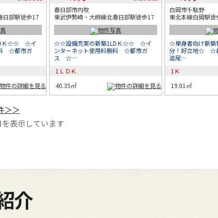
春日部市内牧
白岡市千駄野
日部駅徒歩17
東武伊勢崎・大師線北春日部駅徒歩17
東北本線白岡駅徒
DＫ☆☆ ☆イ
☆☆設備充実の新築1LDＫ☆☆ ☆イ
☆単身者向け新築
料 ☆都市ガ
ンターネット使用料無料 ☆都市ガ
分！好立地☆ ☆
5万円以下
ス ☆…
追尾…
1ＬＤＫ
1Ｋ
5万円～6万円
40.35㎡
19.01㎡
件＞＞
6万円～7万円
目を表示しています
7万円～8万円
8万円以上
紹介